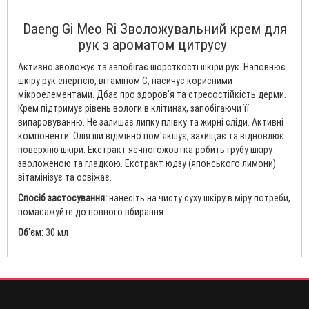
Daeng Gi Meo Ri Зволожувальний крем для
рук з ароматом цитрусу
Активно зволожує та запобігає шорсткості шкіри рук. Наповнює
шкіру рук енергією, вітаміном C, насичує корисними
мікроелементами. Дбає про здоров'я та стресостійкість дерми.
Крем підтримує рівень вологи в клітинах, запобігаючи її
випаровуванню. Не залишає липку плівку та жирні сліди. Активні
компоненти: Олія ши відмінно пом'якшує, захищає та відновлює
поверхню шкіри. Екстракт яєчногожовтка робить грубу шкіру
зволоженою та гладкою. Екстракт юдзу (японського лимони)
вітамінізує та освіжає.
Спосіб застосування:
нанесіть на чисту суху шкіру в міру потреби,
помасажуйте до повного вбирання.
Об'єм:
30 мл