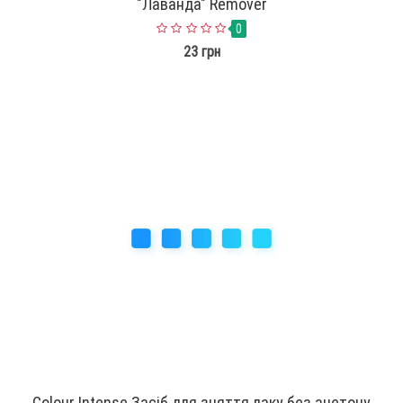
"Лаванда" Remover
0
23 грн
Colour Intense Засіб для зняття лаку без ацетону