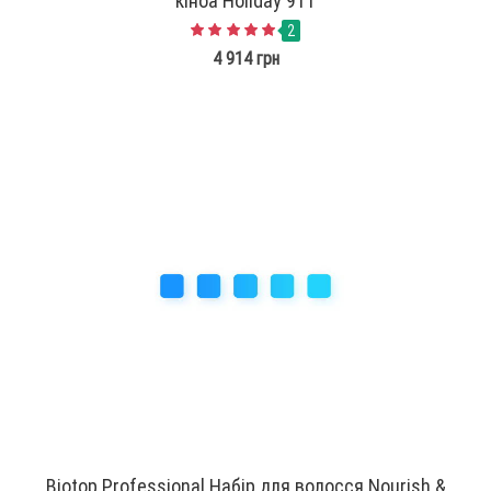
кіноа Holiday 911
2
4 914 грн
Biotop Professional Набір для волосся Nourish &