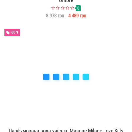
Ombre
0
8 978 грн
4 489 грн
-50 %
Парфумована вода унісекс Masque Milano Love Kills