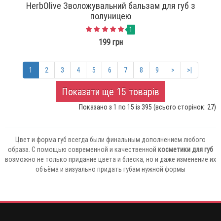
HerbOlive Зволожувальний бальзам для губ з
полуницею
1
199 грн
1
2
3
4
5
6
7
8
9
>
>|
Показати ще 15 товарів
Показано з 1 по 15 із 395 (всього сторінок: 27)
Цвет и форма губ всегда были финальным дополнением любого
образа. С помощью современной и качественной
косметики для губ
возможно не только придание цвета и блеска, но и даже изменение их
объёма и визуально придать губам нужной формы