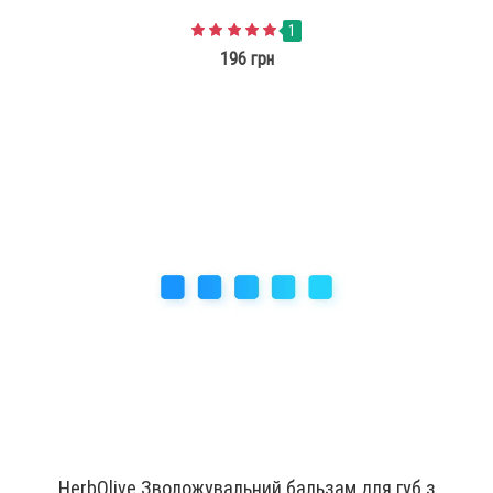
1
196 грн
HerbOlive Зволожувальний бальзам для губ з