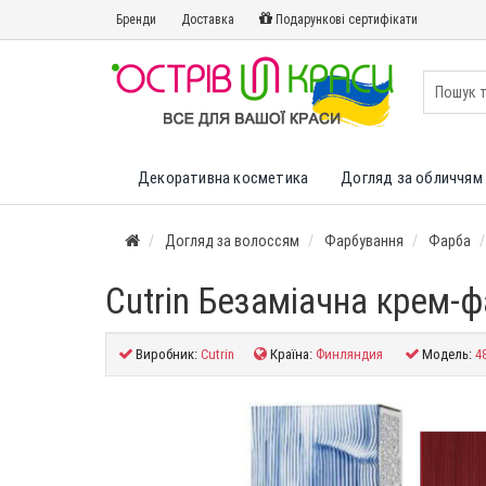
Бренди
Доставка
Подарункові сертифікати
Декоративна косметика
Догляд за обличчям 
Догляд за волоссям
Фарбування
Фарба
Cutrin Безаміачна крем-
Виробник:
Cutrin
Країна:
Финляндия
Модель:
4