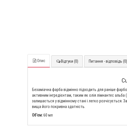
Опис
Відгуки (0)
Питання - відповідь (0
Cu
Безаміачна фарба відмінно підходить для раніше фарб
активним інгредієнтам, таким як олія лімнантес альба 
залишається у відмінному стані і легко розчісується. З
вища його покривна здатність.
Об'єм:
60 мл