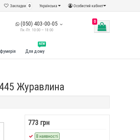
Закладки
0
Українська
Особистий кабінет
0
(050) 403-00-05
Пн.-Пт. 10:00 — 18:00
NEW
фумерія
Для дому
.445 Журавлина
773 грн
В наявності