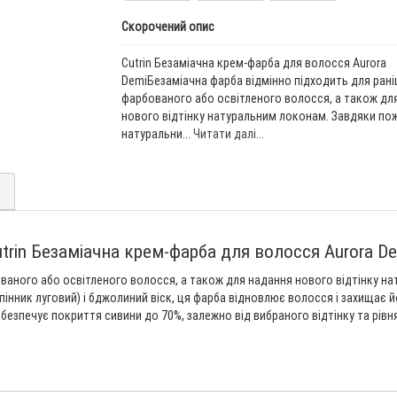
Скорочений опис
Cutrin Безаміачна крем-фарба для волосся Aurora
DemiБезаміачна фарба відмінно підходить для рані
фарбованого або освітленого волосся, а також дл
нового відтінку натуральним локонам. Завдяки по
натуральни...
Читати далі...
)
trin Безаміачна крем-фарба для волосся Aurora D
ованого або освітленого волосся, а також для надання нового відтінку 
(пінник луговий) і бджолиний віск, ця фарба відновлює волосся і захищає
абезпечує покриття сивини до 70%, залежно від вибраного відтінку та рівн