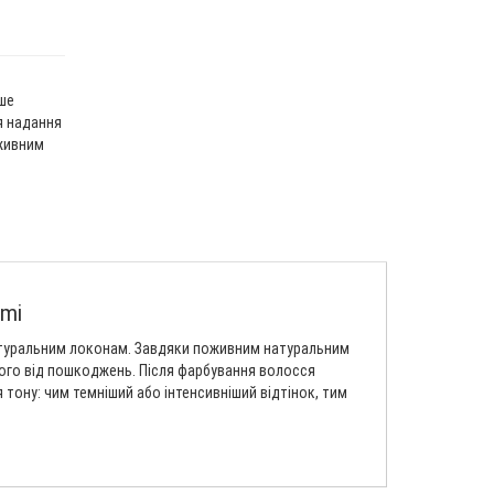
ше
я надання
живним
emi
натуральним локонам. Завдяки поживним натуральним
 його від пошкоджень. Після фарбування волосся
я тону: чим темніший або інтенсивніший відтінок, тим