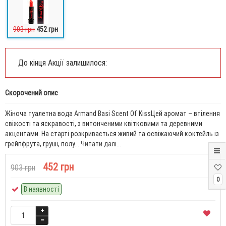
903 грн
452 грн
До кінця Акції залишилося:
Скорочений опис
Жіноча туалетна вода Armand Basi Scent Of KissЦей аромат – втілення
свіжості та яскравості, з витонченими квітковими та деревними
акцентами. На старті розкривається живий та освіжаючий коктейль із
грейпфрута, груші, полу...
Читати далі...
452 грн
903 грн
0
В наявності