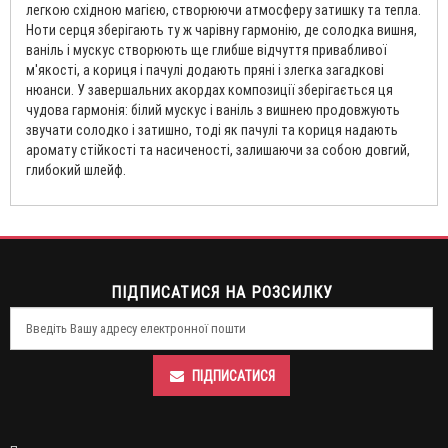
легкою східною магією, створюючи атмосферу затишку та тепла.
Ноти серця зберігають ту ж чарівну гармонію, де солодка вишня,
ваніль і мускус створюють ще глибше відчуття привабливої ​​
м'якості, а кориця і пачулі додають пряні і злегка загадкові
нюанси. У завершальних акордах композиції зберігається ця
чудова гармонія: білий мускус і ваніль з вишнею продовжують
звучати солодко і затишно, тоді як пачулі та кориця надають
аромату стійкості та насиченості, залишаючи за собою довгий,
глибокий шлейф.
ПІДПИСАТИСЯ НА РОЗСИЛКУ
ПІДПИСАТИСЯ