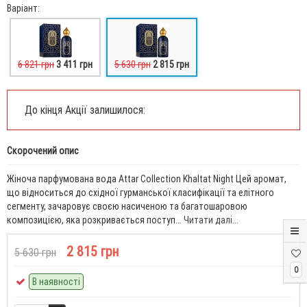
Варіант:
6 821 грн
3 411 грн
5 630 грн
2 815 грн
До кінця Акції залишилося:
Скорочений опис
Жіноча парфумована вода Attar Collection Khaltat Night Цей аромат,
що відноситься до східної гурманської класифікації та елітного
сегменту, зачаровує своєю насиченою та багатошаровою
композицією, яка розкривається поступ...
Читати далі...
2 815 грн
5 630 грн
0
В наявності