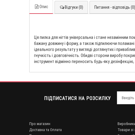
Опис
Відгуки (0)
Питання - відповідь (0
Ця пилка для нігтів універсальна і стане незамінним 
бажану довжину і форму, а також підпилюючи поламані 
ідеального результату у вигляді доглянутих і приваблив
гнучкість і довговічність. Обидві сторони виробу пок
інструмент відмінно переносить будь-яку дезінфекцію, 
ПІДПИСАТИСЯ НА РОЗСИЛКУ
Про магазин
Виробник
Доставка та Оплата
Товари зі