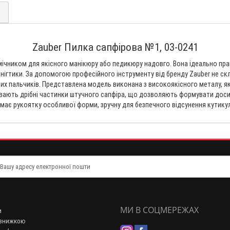
)
Zauber Пилка сапфірова №1, 03-0241
помічником для якісного манікюру або педикюру надовго. Вона ідеально пр
нігтики. За допомогою професійного інструменту від бренду Zauber не с
их пальчиків. Представлена ​​модель виконана з високоякісного металу, як
ривають дрібні частинки штучного сапфіра, що дозволяють формувати доси
має рукоятку особливої ​​форми, зручну для безпечного відсунення кутику
МИ В СОЦМЕРЕЖАХ
и
 знижкою