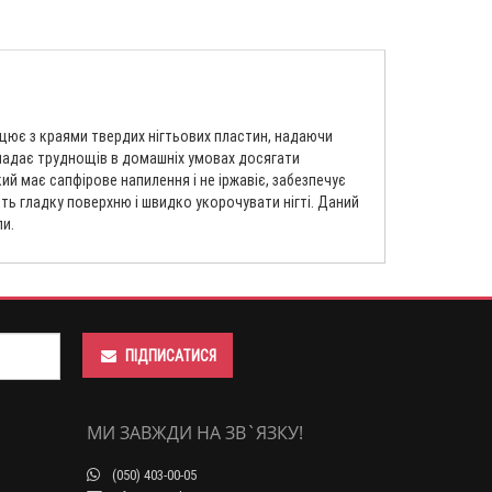
ацює з краями твердих нігтьових пластин, надаючи
кладає труднощів в домашніх умовах досягати
ий має сапфірове напилення і не іржавіє, забезпечує
ть гладку поверхню і швидко укорочувати нігті. Даний
ли.
ПІДПИСАТИСЯ
МИ ЗАВЖДИ НА ЗВ`ЯЗКУ!
(050) 403-00-05