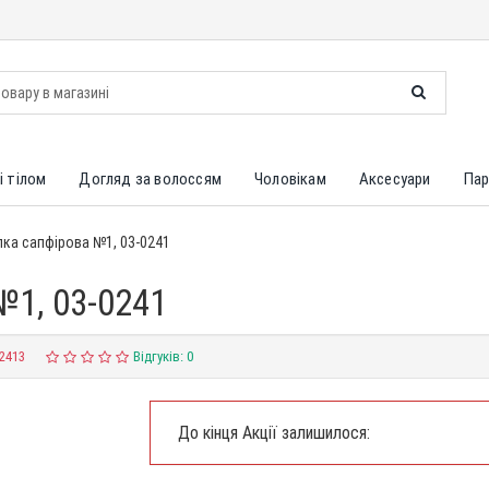
і тілом
Догляд за волоссям
Чоловікам
Аксесуари
Пар
лка сапфірова №1, 03-0241
№1, 03-0241
2413
Відгуків: 0
До кінця Акції залишилося: