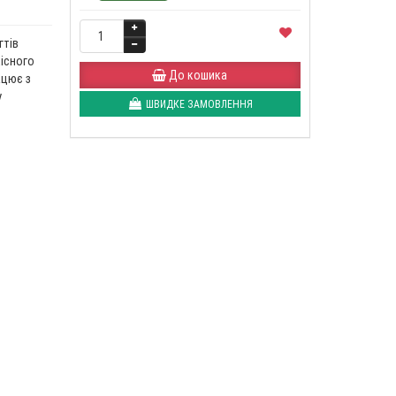
гтів
кісного
До кошика
ацює з
у
ШВИДКЕ ЗАМОВЛЕННЯ