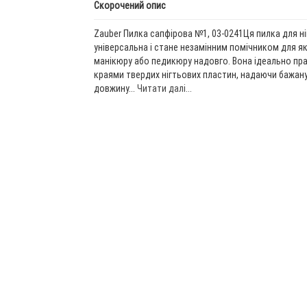
Скорочений опис
Zauber Пилка сапфірова №1, 03-0241Ця пилка для ні
універсальна і стане незамінним помічником для я
манікюру або педикюру надовго. Вона ідеально пр
краями твердих нігтьових пластин, надаючи бажан
довжину...
Читати далі...