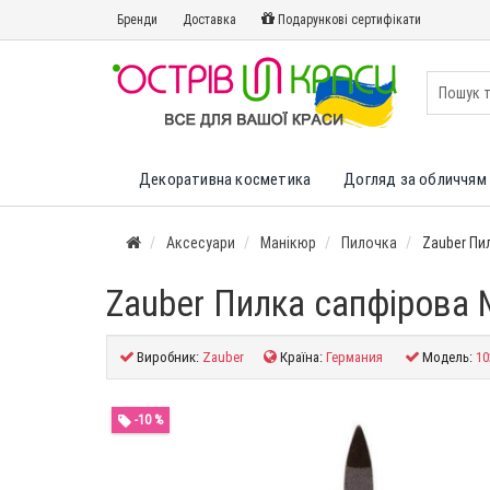
Бренди
Доставка
Подарункові сертифікати
Декоративна косметика
Догляд за обличчям 
Аксесуари
Манікюр
Пилочка
Zauber Пи
Zauber Пилка сапфірова 
Виробник:
Zauber
Країна:
Германия
Модель:
10
-10 %