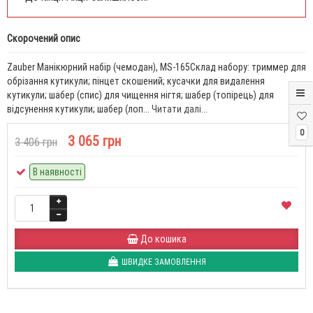
Скорочений опис
Zauber Манікюрний набір (чемодан), MS-165Склад набору: триммер для
обрізання кутикули; пінцет скошений; кусачки для видалення
кутикули; шабер (спис) для чищення нігтя; шабер (топірець) для
відсунення кутикули; шабер (лоп...
Читати далі...
0
3 065 грн
3 406 грн
В наявності
До кошика
ШВИДКЕ ЗАМОВЛЕННЯ