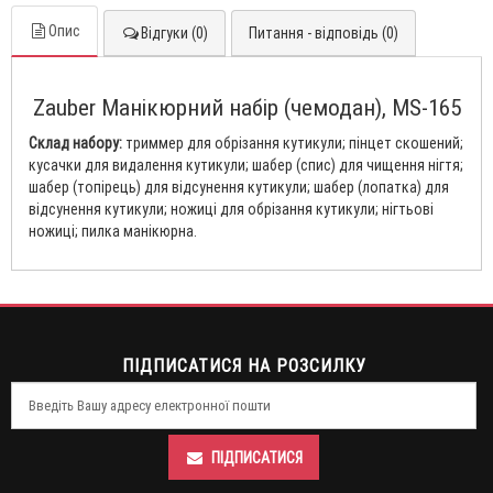
Опис
Відгуки (0)
Питання - відповідь (0)
Zauber Манікюрний набір (чемодан), MS-165
Склад набору:
триммер для обрізання кутикули; пінцет скошений;
кусачки для видалення кутикули; шабер (спис) для чищення нігтя;
шабер (топірець) для відсунення кутикули; шабер (лопатка) для
відсунення кутикули; ножиці для обрізання кутикули; нігтьові
ножиці; пилка манікюрна.
ПІДПИСАТИСЯ НА РОЗСИЛКУ
ПІДПИСАТИСЯ