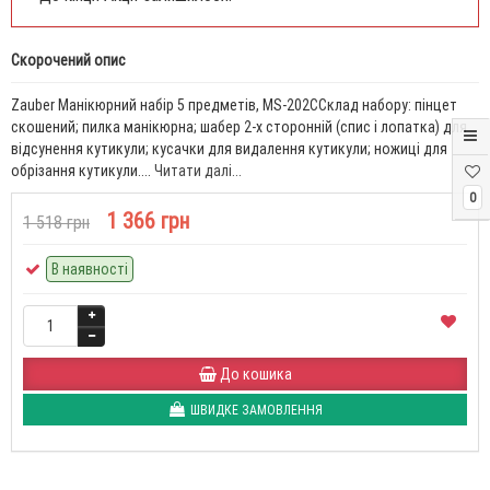
Скорочений опис
Zauber Манікюрний набір 5 предметів, MS-202CСклад набору: пінцет
скошений; пилка манікюрна; шабер 2-х сторонній (спис і лопатка) для
відсунення кутикули; кусачки для видалення кутикули; ножиці для
обрізання кутикули....
Читати далі...
0
1 366 грн
1 518 грн
В наявності
До кошика
ШВИДКЕ ЗАМОВЛЕННЯ