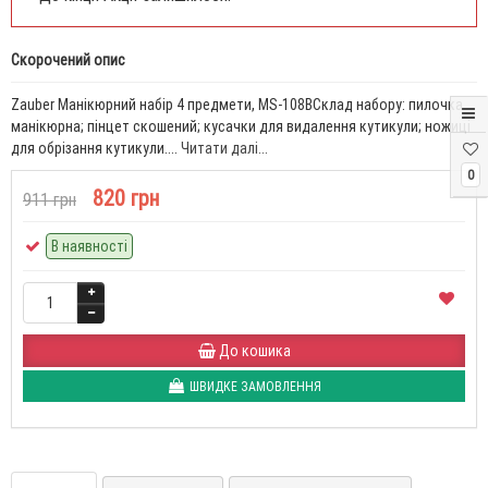
Скорочений опис
Zauber Манікюрний набір 4 предмети, MS-108BСклад набору: пилочка
манікюрна; пінцет скошений; кусачки для видалення кутикули; ножиці
для обрізання кутикули....
Читати далі...
0
820 грн
911 грн
В наявності
До кошика
ШВИДКЕ ЗАМОВЛЕННЯ