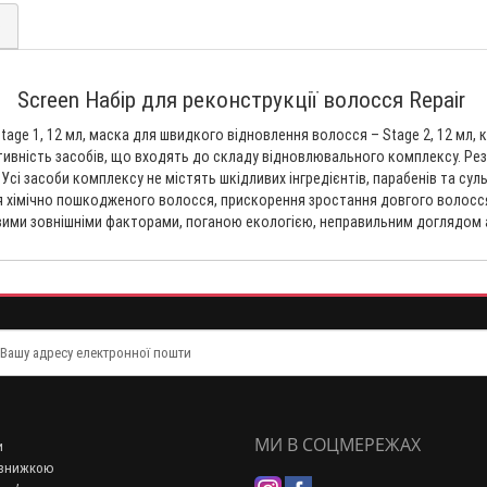
)
Screen Набір для реконструкції волосся Repair
age 1, 12 мл, маска для швидкого відновлення волосся – Stage 2, 12 мл,
ективність засобів, що входять до складу відновлювального комплексу. Р
сі засоби комплексу не містять шкідливих інгредієнтів, парабенів та сул
я хімічно пошкодженого волосся, прискорення зростання довгого волосся 
вими зовнішніми факторами, поганою екологією, неправильним доглядом 
МИ В СОЦМЕРЕЖАХ
и
 знижкою