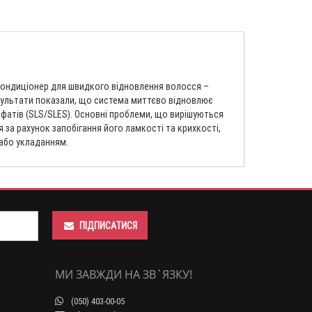
 кондиціонер для швидкого відновлення волосся –
езультати показали, що система миттєво відновлює
ьфатів (SLS/SLES). Основні проблеми, що вирішуються
за рахунок запобігання його ламкості та крихкості,
або укладанням.
ПІДПИСАТИСЯ
МИ ЗАВЖДИ НА ЗВ`ЯЗКУ!
(050) 403-00-05