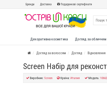
Бренди
Доставка
Подарункові сертифікати
Декоративна косметика
Догляд за обличчям 
Догляд за волоссям
Догляд
Відновлення
Screen Набір для реконст
Виробник:
Screen
Країна:
Италия
Модель:
1066