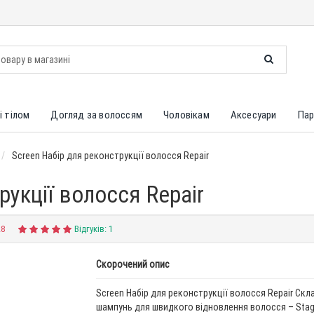
і тілом
Догляд за волоссям
Чоловікам
Аксесуари
Пар
Screen Набір для реконструкції волосся Repair
рукції волосся Repair
28
Відгуків: 1
Скорочений опис
Screen Набір для реконструкції волосся Repair Скл
шампунь для швидкого відновлення волосся – Stage