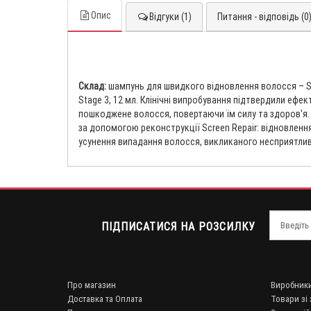
Опис
Відгуки (1)
Питання - відповідь (0
Склад:
шампунь для швидкого відновлення волосся – St
Stage 3, 12 мл. Клінічні випробування підтвердили еф
пошкоджене волосся, повертаючи їм силу та здоров'я. У
за допомогою реконструкції Screen Repair: відновленн
усунення випадання волосся, викликаного несприятли
ПІДПИСАТИСЯ НА РОЗСИЛКУ
Про магазин
Виробник
Доставка та Оплата
Товари зі