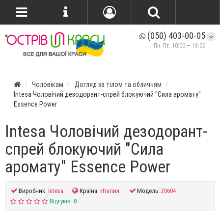
(050) 403-00-05
Пн.-Пт. 10:00 — 18:00
Чоловікам
Догляд за тілом та обличчям
Intesa Чоловічий дезодорант-спрей блокуючий "Сила аромату"
Essence Power
Intesa Чоловічий дезодорант-
спрей блокуючий "Сила
аромату" Essence Power
Виробник:
Intesa
Країна:
Италия
Модель:
20604
Відгуків: 0