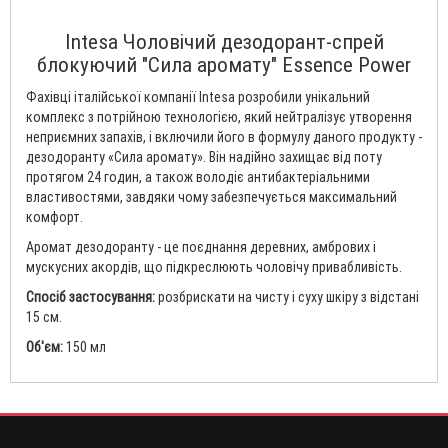
Intesa Чоловічий дезодорант-спрей
блокуючий "Сила аромату" Essence Power
Фахівці італійської компанії Intesa розробили унікальний
комплекс з потрійною технологією, який нейтралізує утворення
неприємних запахів, і включили його в формулу даного продукту -
дезодоранту «Сила аромату». Він надійно захищає від поту
протягом 24 годин, а також володіє антибактеріальними
властивостями, завдяки чому забезпечується максимальний
комфорт.
Аромат дезодоранту - це поєднання деревних, амбрових і
мускусних акордів, що підкреслюють чоловічу привабливість.
Спосіб застосування:
розбрискати на чисту і суху шкіру з відстані
15 см.
Об'єм:
150 мл