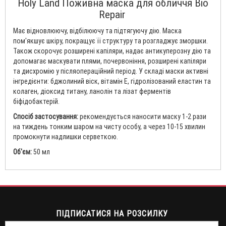
Holy Land Поживна маска для обличчя Bio
Repair
Має відновлюючу, відбілюючу та підтягуючу дію. Маска
пом'якшує шкіру, покращує її структуру та розгладжує зморшки.
Також скорочує розширені капіляри, надає антикуперозну дію та
допомагає маскувати плями, почервоніння, розширені капіляри
та дисхромію у післяопераційний період. У складі маски активні
інгредієнти: бджолиний віск, вітамін Е, гідролізований еластин та
колаген, діоксид титану, ланолін та лізат ферментів
біфідобактерій.
Спосіб застосування:
рекомендується наносити маску 1-2 рази
на тиждень тонким шаром на чисту особу, а через 10-15 хвилин
промокнути надлишки серветкою.
Об'єм:
50 мл
ПІДПИСАТИСЯ НА РОЗСИЛКУ