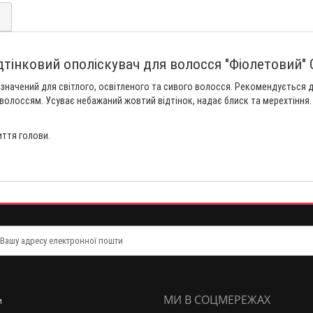
)
ідтінковий ополіскувач для волосся "Фіолетовий"
изначений для світлого, освітленого та сивого волосся. Рекомендується
волоссям. Усуває небажаний жовтий відтінок, надає блиск та мерехтіння.
иття голови.
МИ В СОЦМЕРЕЖАХ
и