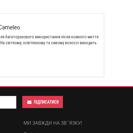
 Cameleo
 для багаторазового використання після кожного миття
 На світлому, освітленому та сивому волоссі виходить
ПІДПИСАТИСЯ
МИ ЗАВЖДИ НА ЗВ`ЯЗКУ!