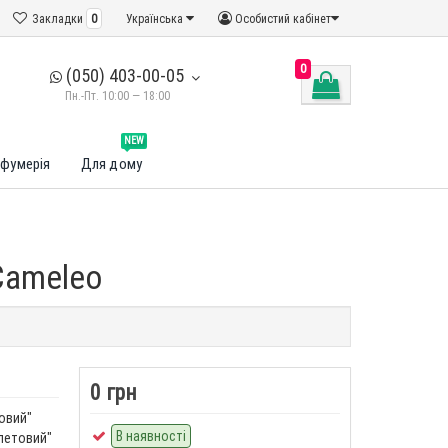
Закладки
0
Українська
Особистий кабінет
0
(050) 403-00-05
Пн.-Пт. 10:00 — 18:00
NEW
фумерія
Для дому
 Cameleo
0 грн
овий"
В наявності
летовий"