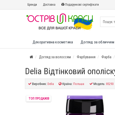
Бренди
Доставка
Подарункові сертифікати
Декоративна косметика
Догляд за обличчям 
Догляд за волоссям
Фарбування
Фарба
Delia Відтінковий ополіс
Виробник:
Delia
Країна:
Польша
Модель:
85293
ТОП ПРОДАЖІВ