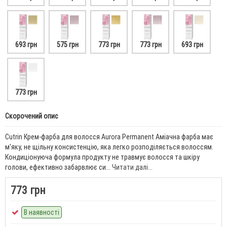
693 грн
575 грн
773 грн
773 грн
693 грн
773 грн
Скорочений опис
Cutrin Крем-фарба для волосся Aurora Permanent Аміачна фарба має
м'яку, не щільну консистенцію, яка легко розподіляється волоссям.
Кондиціонуюча формула продукту не травмує волосся та шкіру
голови, ефективно забарвлює си...
Читати далі...
773 грн
В наявності