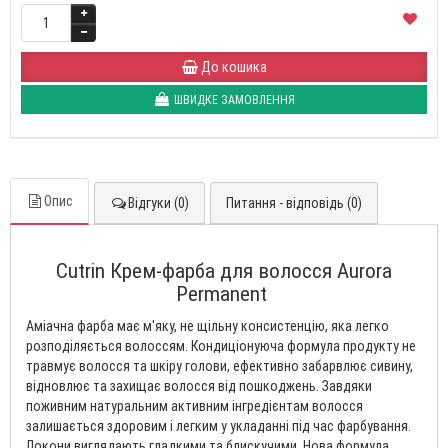
До кошика
ШВИДКЕ ЗАМОВЛЕННЯ
Опис
Відгуки (0)
Питання - відповідь (0)
Cutrin Крем-фарба для волосся Aurora
Permanent
Аміачна фарба має м'яку, не щільну консистенцію, яка легко
розподіляється волоссям. Кондиціонуюча формула продукту не
травмує волосся та шкіру голови, ефективно забарвлює сивину,
відновлює та захищає волосся від пошкоджень. Завдяки
поживним натуральним активним інгредієнтам волосся
залишається здоровим і легким у укладанні під час фарбування.
Локони виглядають гладкими та блискучими. Нова формула