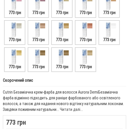
773 грн
773 грн
773 грн
773 грн
773 грн
773 грн
773 грн
773 грн
773 грн
773 грн
773 грн
773 грн
773 грн
773 грн
Скорочений опис
Cutrin Безаміачна крем-фарба для волосся Aurora DemiБезаміачна
фарба відмінно підходить для раніше фарбованого або освітленого
волосся, а також для надання нового відтінку натуральним локонам.
Завдяки поживним натуральни...
Читати далі...
773 грн