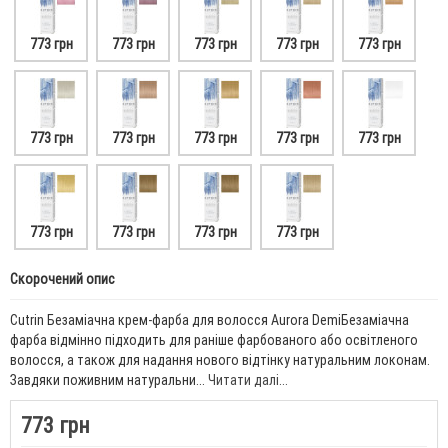
773 грн
773 грн
773 грн
773 грн
773 грн
773 грн
773 грн
773 грн
773 грн
773 грн
773 грн
773 грн
773 грн
773 грн
Скорочений опис
Cutrin Безаміачна крем-фарба для волосся Aurora DemiБезаміачна
фарба відмінно підходить для раніше фарбованого або освітленого
волосся, а також для надання нового відтінку натуральним локонам.
Завдяки поживним натуральни...
Читати далі...
773 грн