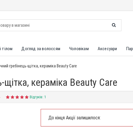
і тілом
Догляд за волоссям
Чоловікам
Аксесуари
Пар
ічний гребінець-щітка, кераміка Beauty Care
ь-щітка, кераміка Beauty Care
4
Відгуків: 1
До кінця Акції залишилося: