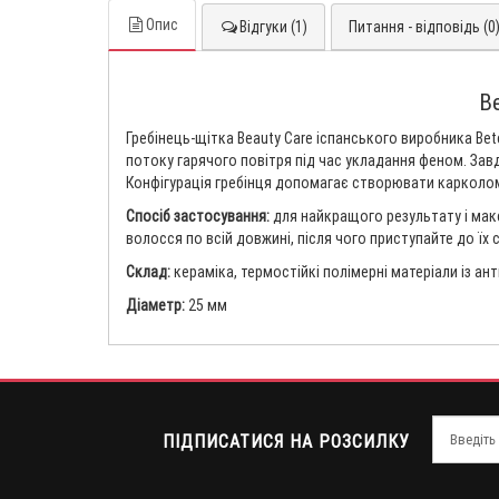
Опис
Відгуки (1)
Питання - відповідь (0
B
Гребінець-щітка Beauty Care іспанського виробника Bete
потоку гарячого повітря під час укладання феном. Завд
Конфігурація гребінця допомагає створювати карколомни
Спосіб застосування:
для найкращого результату і ма
волосся по всій довжині, після чого приступайте до їх 
Склад:
кераміка, термостійкі полімерні матеріали із а
Діаметр:
25 мм
ПІДПИСАТИСЯ НА РОЗСИЛКУ