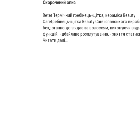
Скорочений опис
Beter Термічний гребінець-щітка, кераміка Beauty
CareГребінець-щітка Beauty Care іспанського вироб
бездоганно доглядає за волоссям, виконуючи відра
функцій: - дбайливе розплутування, - зняття статики;
Читати далі...