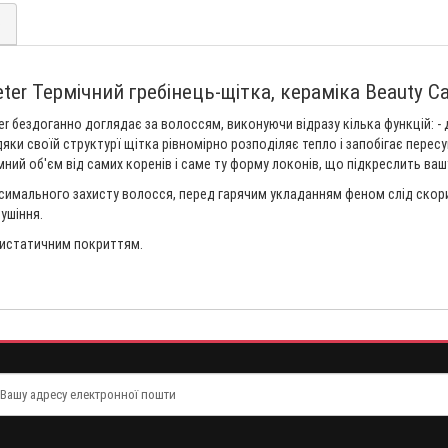
)
eter Термічний гребінець-щітка, кераміка Beauty Ca
r бездоганно доглядає за волоссям, виконуючи відразу кілька функцій: - д
яки своїй структурї щітка рівномірно розподіляє тепло і запобігає пере
й об'єм від самих коренів і саме ту форму локонів, що підкреслить вашу 
ксимального захисту волосся, перед гарячим укладанням феном слід ско
сушіння.
нтистатичним покриттям.