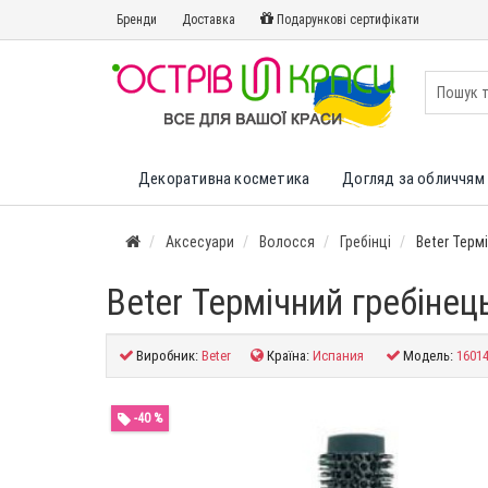
Бренди
Доставка
Подарункові сертифікати
Декоративна косметика
Догляд за обличчям 
Аксесуари
Волосся
Гребінці
Beter Терм
Beter Термічний гребінец
Виробник:
Beter
Країна:
Испания
Модель:
1601
-40 %