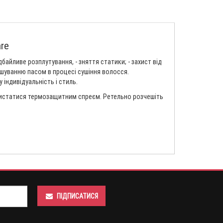
re
байливе розплутування, - зняття статики; - захист від
сушуванню пасом в процесі сушіння волосся.
індивідуальність і стиль.
ристатися термозащитним спреєм. Ретельно розчешіть
ПІДПИСАТИСЯ