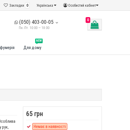
Закладки
0
Українська
Особистий кабінет
0
(050) 403-00-05
Пн.-Пт. 10:00 — 18:00
NEW
фумерія
Для дому
65 грн
 Особлива
Немає в наявності
 рук,