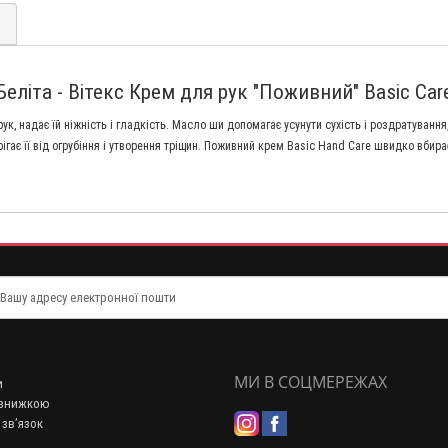
)
Беліта - Вітекс Крем для рук "Поживний" Basic Car
, надає їй ніжність і гладкість. Масло ши допомагає усунути сухість і роздратування
рігає її від огрубіння і утворення тріщин. Поживний крем Basic Hand Care швидко вбира
МИ В СОЦМЕРЕЖАХ
и
 знижкою
 зв’язок