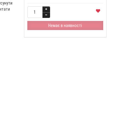
усунути
итати
Немає в наявності