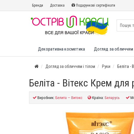
Бренди
Доставка
Подарункові сертифікати
Декоративна косметика
Догляд за обличчям 
Догляд за обличчям і тілом
Руки
Беліта - 
Беліта - Вітекс Крем для
Виробник:
Белита — Витэкс
Країна:
Беларусь
М