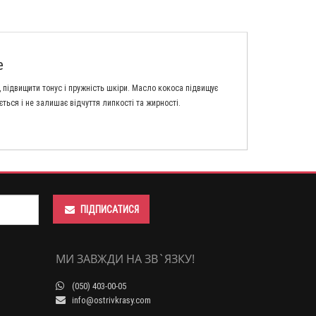
e
, підвищити тонус і пружність шкіри. Масло кокоса підвищує
ється і не залишає відчуття липкості та жирності.
ПІДПИСАТИСЯ
МИ ЗАВЖДИ НА ЗВ`ЯЗКУ!
(050) 403-00-05
info@ostrivkrasy.com