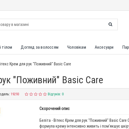
і тілом
Догляд за волоссям
Чоловікам
Аксесуари
Пар
Вітекс Крем для рук "Поживний" Basic Care
 рук "Поживний" Basic Care
одель:
19293
Відгуків: 0
Скорочений опис
Беліта - Вітекс Крем для рук "Поживний" Basic Care
формула крему інтенсивно живить і пом'якшує шкіру