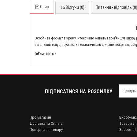
Опис
Відгуки (0)
Питання - відповідь (0
Особлива формула крему інтенсивно живить і пом'якшує шкіру рук
загальний тонус, пружність і еластичність шкірних покривів, обе
Об'єм:
150 мл
ПІДПИСАТИСЯ НА РОЗСИЛКУ
Про магазин
Виробник
Доставка та Оплата
Товари зі
Повернення товару
Зворотній