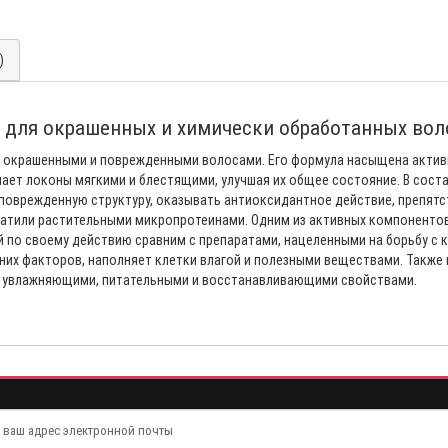
)
 для окрашенных и химически обработанных воло
а окрашенными и поврежденными волосами. Его формула насыщена актив
лает локоны мягкими и блестящими, улучшая их общее состояние. В сос
оврежденную структуру, оказывать антиоксидантное действие, препятст
тили растительными микропротеинами. Одним из активных компонентов я
й по своему действию сравним с препаратами, нацеленными на борьбу с
их факторов, наполняет клетки влагой и полезными веществами. Также в
 увлажняющими, питательными и восстанавливающими свойствами.