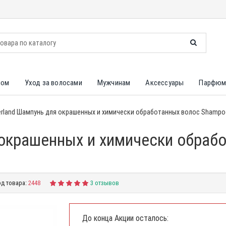
лом
Уход за волосами
Мужчинам
Аксессуары
Парфюм
rland Шампунь для окрашенных и химически обработанных волос Shampoo F
 окрашенных и химически обраб
д товара:
2448
3 отзывов
До конца Акции осталось: