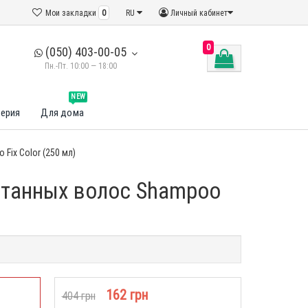
Мои закладки
0
RU
Личный кабинет
0
(050) 403-00-05
Пн.-Пт. 10:00 — 18:00
NEW
ерия
Для дома
ix Color (250 мл)
отанных волос Shampoo
162 грн
404 грн