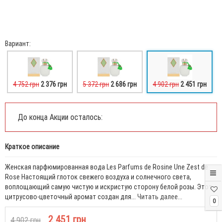
Вариант:
4 752 грн
2 376 грн
5 372 грн
2 686 грн
4 902 грн
2 451 грн
До конца Акции осталось:
Краткое описание
Женская парфюмированная вода Les Parfums de Rosine Une Zest de
Rose Настоящий глоток свежего воздуха и солнечного света,
воплощающий самую чистую и искристую сторону белой розы. Этот
цитрусово-цветочный аромат создан для...
Читать далее...
0
2 451 грн
4 902 грн