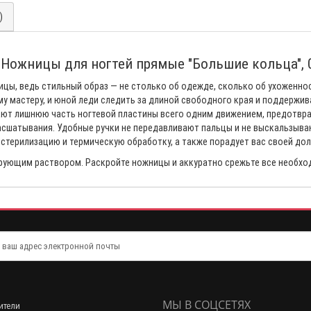
)
 Ножницы для ногтей прямые "Большие кольца", 
ицы, ведь стильный образ — не столько об одежде, сколько об ухоженно
у мастеру, и юной леди следить за длиной свободного края и поддержи
ют лишнюю часть ногтевой пластины всего одним движением, предотвра
асшатывания. Удобные ручки не передавливают пальцы и не выскальзываю
стерилизацию и термическую обработку, а также порадует вас своей до
рующим раствором. Раскройте ножницы и аккуратно срежьте все необхо
МЫ В СОЦСЕТЯХ
ители