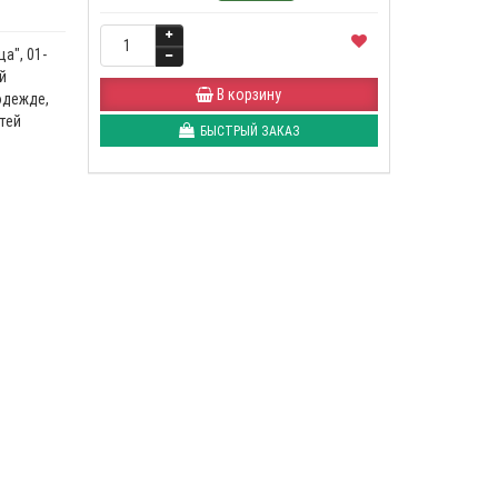
а", 01-
й
В корзину
одежде,
тей
БЫСТРЫЙ ЗАКАЗ