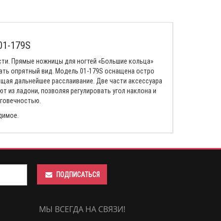
01-179S
сти. Прямые ножницы для ногтей «Большие кольца»
вать опрятный вид. Модель 01-179S оснащена остро
щая дальнейшее расслаивание. Две части аксессуара
т из ладони, позволяя регулировать угол наклона и
лговечностью.
димое.
ПОДПИСАТЬСЯ
МЫ ВСЕГДА НА СВЯЗИ!