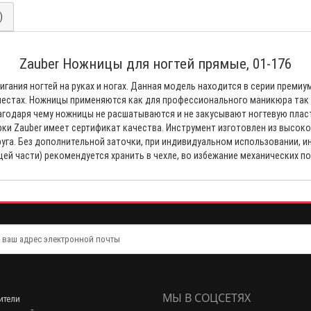
)
Zauber Ножницы для ногтей прямые, 01-176
ния ногтей на руках и ногах. Данная модель находится в серии премиум
естах. Ножницы применяются как для профессионального маникюра так и
агодаря чему ножницы не расшатываются и не закусывают ногтевую плас
рки Zauber имеет сертификат качества. Инструмент изготовлен из высок
га. Без дополнительной заточки, при индивидуальном использовании, инс
ей части) рекомендуется хранить в чехле, во избежание механических п
МЫ В СОЦСЕТЯХ
ители