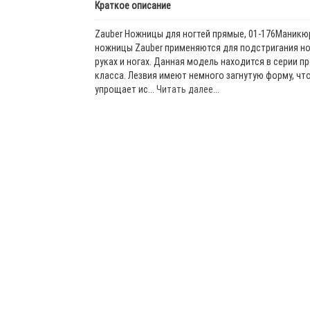
Краткое описание
Zauber Ножницы для ногтей прямые, 01-176Маник
ножницы Zauber применяются для подстригания но
руках и ногах. Данная модель находится в серии п
класса. Лезвия имеют немного загнутую форму, чт
упрощает ис...
Читать далее...