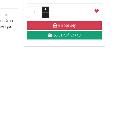
юрные
гтей на
В корзину
ремиум
о
БЫСТРЫЙ ЗАКАЗ