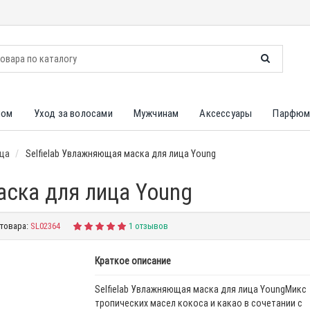
лом
Уход за волосами
Мужчинам
Аксессуары
Парфюм
ица
Selfielab Увлажняющая маска для лица Young
аска для лица Young
товара:
SL02364
1 отзывов
Краткое описание
Selfielab Увлажняющая маска для лица YoungМикс
тропических масел кокоса и какао в сочетании с