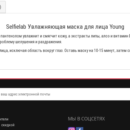
)
Selfielab Увлажняющая маска для лица Young
 пантенолом увлажнит и смягчит кожу, а экстракты липы, алоэ и витами
проблему шелушения и раздражения.
ца, исключая область вокруг глаз. Оставь маску на 10-15 минут, затем с
МЫ В СОЦСЕТЯХ
ители
 скидкой