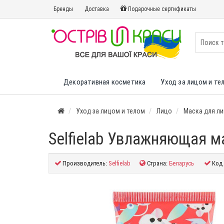
Бренды
Доставка
Подарочные сертификаты
Декоративная косметика
Уход за лицом и те
Уход за лицом и телом
Лицо
Маска для л
Selfielab Увлажняющая м
Производитель:
Selfielab
Страна:
Беларусь
Код 