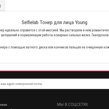
)
Selfielab Тонер для лица Young
ер идеально справится с этой миссией. Мы растворили в нем романтиче
 шелушений и нормализации работы коварных сальных желез. Гиалуронов
ера с помощью ватного диска или кончиков пальцев на очищенную кожу л
МЫ В СОЦСЕТЯХ
ители