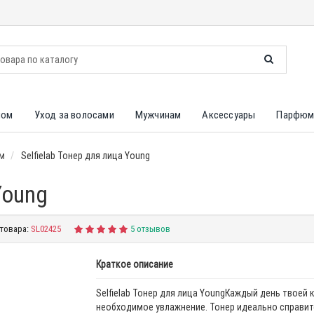
лом
Уход за волосами
Мужчинам
Аксессуары
Парфюм
ом
Selfielab Тонер для лица Young
Young
товара:
SL02425
5 отзывов
Краткое описание
Selfielab Тонер для лица YoungКаждый день твоей 
необходимое увлажнение. Тонер идеально справит