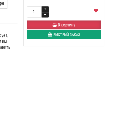
грн
В корзину
БЫСТРЫЙ ЗАКАЗ
рует,
я им
ранить