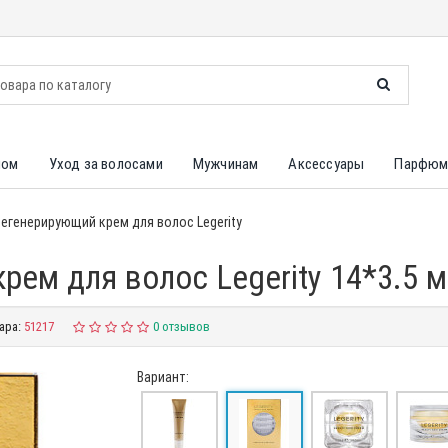
лом
Уход за волосами
Мужчинам
Аксессуары
Парфюм
Регенерирующий крем для волос Legerity
рем для волос Legerity 14*3.5 
ара:
51217
0 отзывов
Вариант: