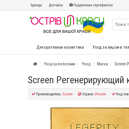
Бренды
Доставка
Подарочные сертификаты
Декоративная косметика
Уход за лицом и те
Уход за волосами
Уход
Маска
Screen 
Screen Регенерирующий к
Производитель:
Screen
Страна:
Италия
Код тов