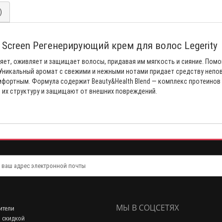
)
Screen Регенерирующий крем для волос Legerity
яет, оживляет и защищает волосы, придавая им мягкость и сияние. Помо
 Уникальный аромат с свежими и нежными нотами придает средству непов
ортным. Формула содержит Beauty&Health Blend — комплекс протеинов р
 их структуру и защищают от внешних повреждений.
МЫ В СОЦСЕТЯХ
ители
 скидкой