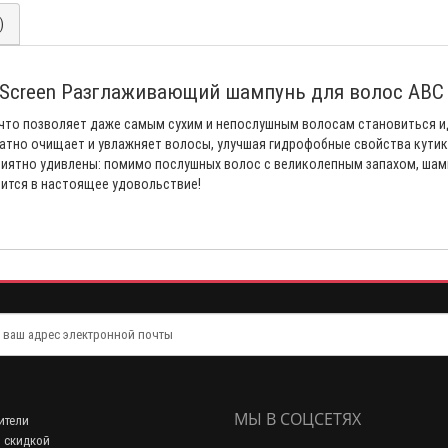
)
Screen Разглаживающий шампунь для волос AB
что позволяет даже самым сухим и непослушным волосам становиться и
тно очищает и увлажняет волосы, улучшая гидрофобные свойства кутику
риятно удивлены: помимо послушных волос с великолепным запахом, шамп
ится в настоящее удовольствие!
МЫ В СОЦСЕТЯХ
ители
 скидкой