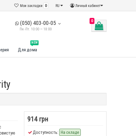
Мои закладки
0
RU
Личный кабинет
0
(050) 403-00-05
Пн.-Пт. 10:00 — 18:00
NEW
ерия
Для дома
ity
914 грн
с
Доступность:
На складе
ковистую