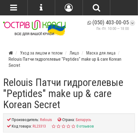
(050) 403-00-05
Пн.-Пт. 10:00 — 18:00
Уход за лицом и телом
Лицо
Маска для лица
Relouis Патчи гидрогелевые "Peptides" make up & care Korean
Secret
Relouis Патчи гидрогелевые
"Peptides" make up & care
Korean Secret
Производитель:
Relouis
Страна:
Беларусь
Код товара:
RL23313
0 отзывов