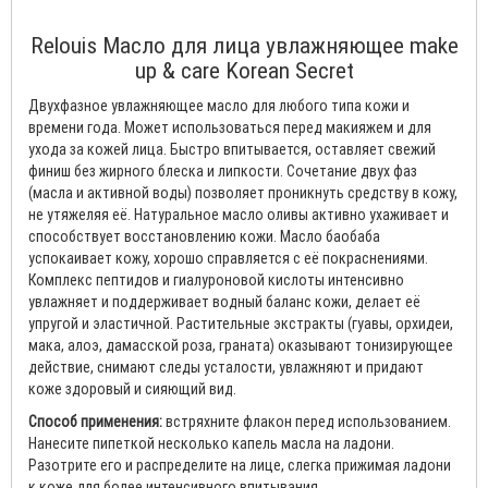
Relouis Масло для лица увлажняющее make
up & care Korean Secret
Двухфазное увлажняющее масло для любого типа кожи и
времени года. Может использоваться перед макияжем и для
ухода за кожей лица. Быстро впитывается, оставляет свежий
финиш без жирного блеска и липкости. Сочетание двух фаз
(масла и активной воды) позволяет проникнуть средству в кожу,
не утяжеляя её. Натуральное масло оливы активно ухаживает и
способствует восстановлению кожи. Масло баобаба
успокаивает кожу, хорошо справляется с её покраснениями.
Комплекс пептидов и гиалуроновой кислоты интенсивно
увлажняет и поддерживает водный баланс кожи, делает её
упругой и эластичной. Растительные экстракты (гуавы, орхидеи,
мака, алоэ, дамасской роза, граната) оказывают тонизирующее
действие, снимают следы усталости, увлажняют и придают
коже здоровый и сияющий вид.
Способ применения:
встряхните флакон перед использованием.
Нанесите пипеткой несколько капель масла на ладони.
Разотрите его и распределите на лице, слегка прижимая ладони
к коже для более интенсивного впитывания.