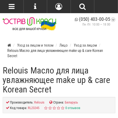
(050) 403-00-05
Пн.-Пт. 10:00 — 18:00
Уход за лицом и телом
Лицо
Уход за лицом
Relouis Масло для лица увлажняющее make up & care Korean
Secret
Relouis Масло для лица
увлажняющее make up & care
Korean Secret
Производитель:
Relouis
Страна:
Беларусь
Код товара:
RL23245
0 отзывов