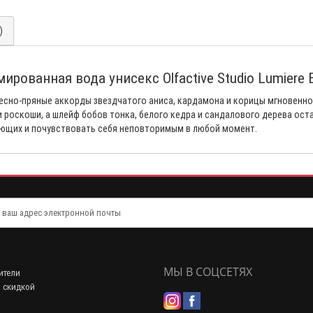
)
рованная вода унисекс Olfactive Studio Lumiere
весно-пряные аккорды звездчатого аниса, кардамона и корицы мгновенно
 роскоши, а шлейф бобов тонка, белого кедра и сандалового дерева оста
ающих и почувствовать себя неповторимым в любой момент.
МЫ В СОЦСЕТЯХ
ители
 скидкой