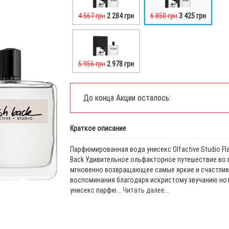
4 567 грн
2 284 грн
6 850 грн
3 425 грн
5 956 грн
2 978 грн
До конца Акции осталось:
Краткое описание
Парфюмированная вода унисекс Olfactive Studio Fl
Back Удивительное ольфакторное путешествие во 
мгновенно возвращающее самые яркие и счастли
воспоминания благодаря искристому звучанию нот
унисекс парфю...
Читать далее...