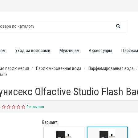
лом
Уход за волосами
Мужчинам
Аксессуары
Парфюм
ая парфюмерия
Парфюмированная вода
Парфюмированная вода
Back
исекс Olfactive Studio Flash Ba
0 отзывов
Вариант: