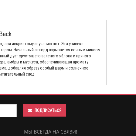
 Back
даря искристому звучанию нот. Эта унисекс
ктером. Начальный аккорд взрывается сочным миксом
нный дуэт хрустящего зеленого яблока и пряного
ера, амбры и мускуса, обеспечивающая аромату
зма, добавляя образу особый шарм и солнечное
итягательный след.
ПОДПИСАТЬСЯ
МЫ ВСЕГДА НА СВЯЗИ!