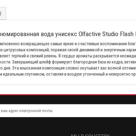
)
юмированная вода унисекс Olfactive Studio Flash
 мгновенно возвращающее самые яркие и счастливые воспоминания благо
х цитрусовых композиций, поражая своей динамикой и энергичным хара
вляет терпкий и свежий ревень. В сердце ароматы раскрывается неожида
кости. Завершающий шлейф формирует благородная база из кедра, ветив
го дня. Эта изысканная композиция словно окутывает вас волной оптими
м идеальным спутником, оставляя в воздухе утонченный и невероятно пр