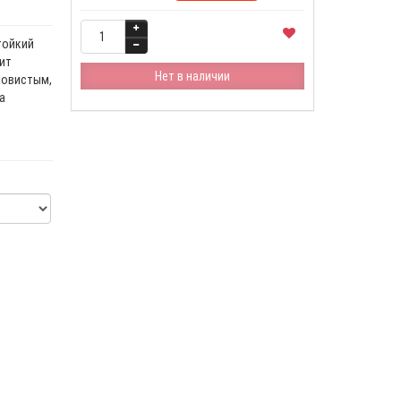
тойкий
ит
Нет в наличии
ковистым,
а