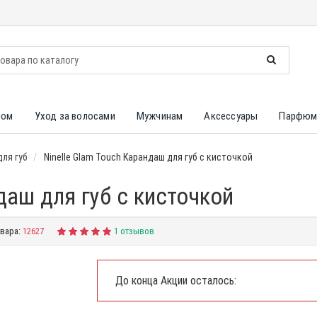
лом
Уход за волосами
Мужчинам
Аксессуары
Парфюм
ля губ
Ninelle Glam Touch Карандаш для губ с кисточкой
даш для губ с кисточкой
вара:
12627
1 отзывов
До конца Акции осталось: