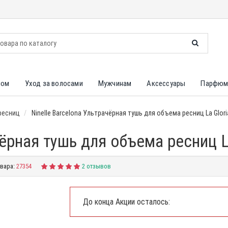
лом
Уход за волосами
Мужчинам
Аксессуары
Парфюм
ресниц
Ninelle Barcelona Ультрачёрная тушь для объема ресниц La Glori
чёрная тушь для объема ресниц L
вара:
27354
2 отзывов
До конца Акции осталось: