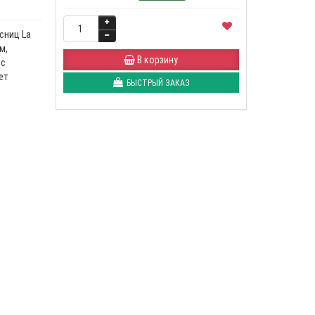
сниц La
м,
В корзину
 с
ет
БЫСТРЫЙ ЗАКАЗ