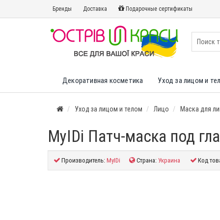
Бренды
Доставка
Подарочные сертификаты
Декоративная косметика
Уход за лицом и те
Уход за лицом и телом
Лицо
Маска для л
MyIDi Патч-маска под гл
Производитель:
MyIDi
Страна:
Украина
Код тов