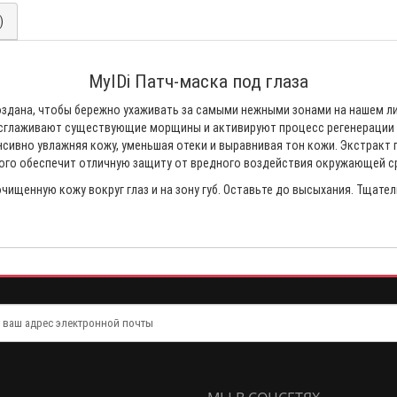
)
MyIDi Патч-маска под глаза
создана, чтобы бережно ухаживать за самыми нежными зонами на нашем 
м сглаживают существующие морщины и активируют процесс регенерации 
енсивно увлажняя кожу, уменьшая отеки и выравнивая тон кожи. Экстракт 
того обеспечит отличную защиту от вредного воздействия окружающей ср
чищенную кожу вокруг глаз и на зону губ. Оставьте до высыхания. Тщател