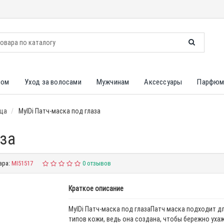
лом
Уход за волосами
Мужчинам
Аксессуары
Парфюм
ица
MyIDi Патч-маска под глаза
аза
ара:
MI51517
0 отзывов
Краткое описание
MyIDi Патч-маска под глазаПатч маска подходит дл
типов кожи, ведь она создана, чтобы бережно уха