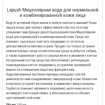
Lapush Мицеллярная вода для нормальной
и комбинированной кожи лица
Ведете активный образ жизни и любите наносить макияж? Кожа
лица в конце дня требует эффективной очистки, поэтому
специалистами бренда Lapush была разработана Мицеллярная
вода для нормальной и комбинированной кожи. Средство
поможет тщательно очистить эпидермис от остатков
декоративной косметики и грязи. Продукт не только устранит
нежелательные следы косметических средств избыток себума,
а также нормализует работу сальных желез и увлажняет клетки.
Натуральный состав средства обеспечивает регенерацию
поврежденных клеток эпидермиса, устранение чрезмерной
жирности и повышения защитных функций кожи.
Гидролизованные протеины пшеницы насыщают клетки
аминокислотами и выравнивают микрорельеф кожи. Аллантоин
и пантенол устранят воспаление, и заживляют микротрещины.
Сорбитол поможет увлажнить эпидермис, молочная кислота
активирует клеточный обмен, а яблочная кислота обновит
ороговевший слой кожи.
Объем:
150 мл