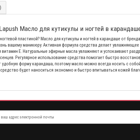
)
Lapush Масло для кутикулы и ногтей в карандаш
ногтевой пластиной? Масло для кутикулы и ногтей в карандаше от бренд
жизнь вашему маникюру. Активная формула средства делает увлажняющее
и витамин Е. Натуральные эфирные масла увлажняют и успокаивают разд
усенцев. Регулярное использование средства помогает быстро восстанов
т удобную форму карандаша, поэтому масло можно всегда носить с собой
 средство будет наноситься экономно и быстро впитываться кожей бла