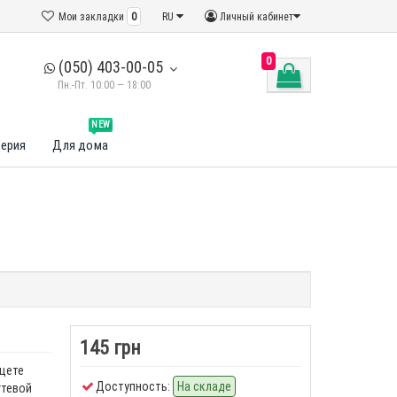
Мои закладки
0
RU
Личный кабинет
0
(050) 403-00-05
Пн.-Пт. 10:00 — 18:00
NEW
ерия
Для дома
145 грн
щете
Доступность:
На складе
гтевой