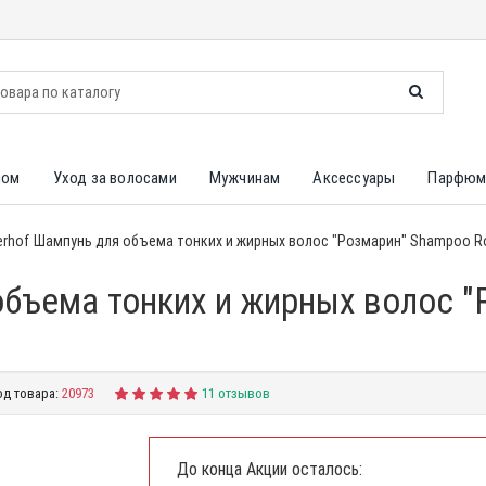
лом
Уход за волосами
Мужчинам
Аксессуары
Парфюм
erhof Шампунь для объема тонких и жирных волос "Розмарин" Shampoo R
объема тонких и жирных волос 
од товара:
20973
11 отзывов
До конца Акции осталось: