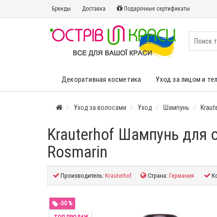
Бренды
Доставка
Подарочные сертификаты
Декоративная косметика
Уход за лицом и те
Уход за волосами
Уход
Шампунь
Kraut
Krauterhof Шампунь для 
Rosmarin
Производитель:
Krauterhof
Страна:
Германия
К
-30 %