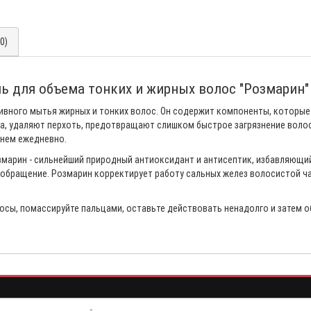
0)
нь для объема тонких и жирных волос "Розмарин"
ивного мытья жирных и тонких волос. Он содержит компоненты, которы
а, удаляют перхоть, предотвращают слишком быстрое загрязнение волос
унем ежедневно.
змарин - сильнейший природный антиоксидант и антисептик, избавляющий
ообращение. Розмарин корректирует работу сальных желез волосистой ч
осы, помассируйте пальцами, оставьте действовать ненадолго и затем о