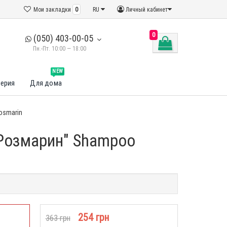
Мои закладки
0
RU
Личный кабинет
0
(050) 403-00-05
Пн.-Пт. 10:00 — 18:00
NEW
ерия
Для дома
osmarin
"Розмарин" Shampoo
254 грн
363 грн