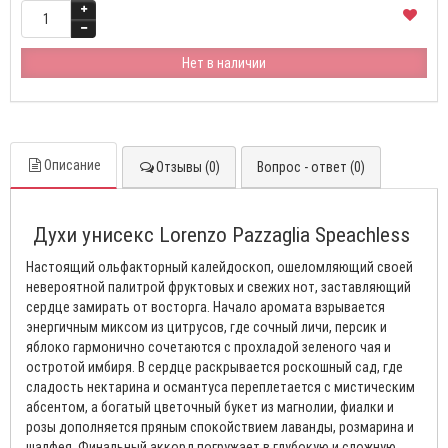
Нет в наличии
Описание
Отзывы (0)
Вопрос - ответ (0)
Духи унисекс Lorenzo Pazzaglia Speachless
Настоящий ольфакторный калейдоскоп, ошеломляющий своей
невероятной палитрой фруктовых и свежих нот, заставляющий
сердце замирать от восторга. Начало аромата взрывается
энергичным миксом из цитрусов, где сочный личи, персик и
яблоко гармонично сочетаются с прохладой зеленого чая и
остротой имбиря. В сердце раскрывается роскошный сад, где
сладость нектарина и османтуса переплетается с мистическим
абсентом, а богатый цветочный букет из магнолии, фиалки и
розы дополняется пряным спокойствием лаванды, розмарина и
шалфея. Финальный аккорд погружает в глубокую и сложную