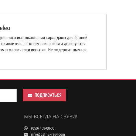
eleo
дневного использования карандаша для бровей.
и окислитель легко смешиваются и дозируются.
ерматологически испытан. Не содержит аммиак.
ПОДПИСАТЬСЯ
МЫ ВСЕГДА НА СВЯЗИ!
(050) 403-00-05
info@ostrivkrasy.com