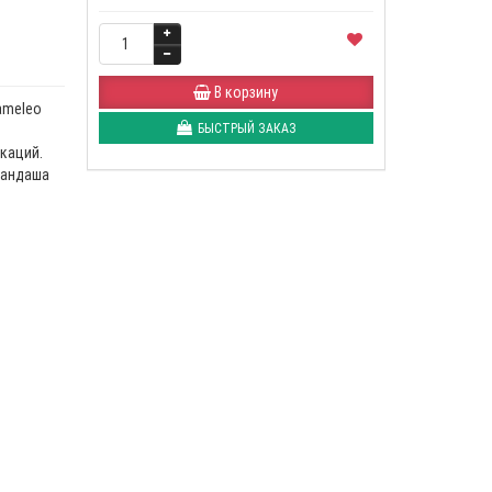
В корзину
ameleo
БЫСТРЫЙ ЗАКАЗ
каций.
рандаша