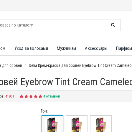
лом
Уход за волосами
Мужчинам
Аксессуары
Парфюм
 для бровей
Delia Крем-краска для бровей Eyebrow Tint Cream Cameleo
ровей Eyebrow Tint Cream Camele
ра:
41961
4 отзывов
Тон: