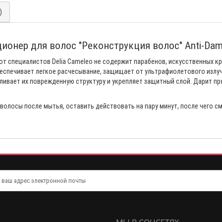
)
ционер для волос "Реконструкция волос" Anti-Da
т специалистов Delia Cameleo не содержит парабенов, искусственных кр
еспечивает легкое расчесывание, защищает от ультрафиолетового излуче
ливает их поврежденную структуру и укрепляет защитный слой. Дарит пр
волосы после мытья, оставить действовать на пару минут, после чего с