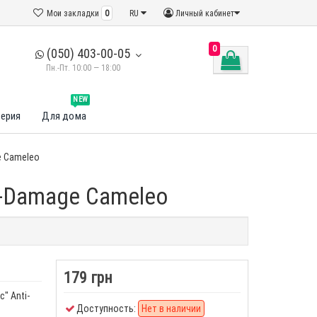
Мои закладки
0
RU
Личный кабинет
0
(050) 403-00-05
Пн.-Пт. 10:00 — 18:00
NEW
ерия
Для дома
e Cameleo
i-Damage Cameleo
179 грн
" Anti-
Доступность:
Нет в наличии
и