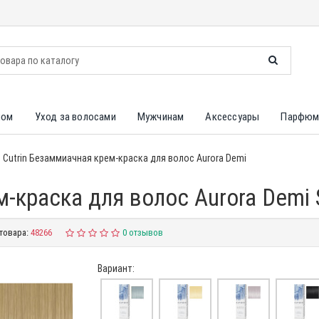
лом
Уход за волосами
Мужчинам
Аксессуары
Парфюм
Cutrin Безаммиачная крем-краска для волос Aurora Demi
м-краска для волос Aurora Demi 
товара:
48266
0 отзывов
Вариант: