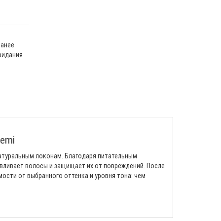
ранее
ридания
Demi
натуральным локонам. Благодаря питательным
авливает волосы и защищает их от повреждений. После
ости от выбранного оттенка и уровня тона: чем