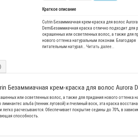
Краткое описание
Cutrin Безаммиачная крем-краска для волос Aurora
DemiБезаммиачная краска отлично подходит для 
окрашенных или осветленных волос, а также для п
нового оттенка натуральным локонам. Благодаря
питательным натурал...
Читать далее...
)
rin Безаммиачная крем-краска для волос Aurora 
ашенных или осветленных волос, а также для придания нового оттенка 
 лимнантес альба (пенник луговой) и пчелиный воск, эта краска восстан
 легко расчесываются. Обеспечивает покрытие седины до 70%, в зависим
вающая способность.