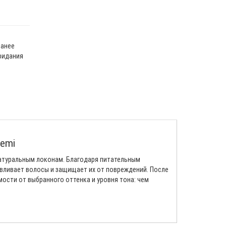
ранее
ридания
Demi
натуральным локонам. Благодаря питательным
авливает волосы и защищает их от повреждений. После
ости от выбранного оттенка и уровня тона: чем