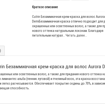
Краткое описание
Cutrin Безаммиачная крем-краска для волос Aurora
DemiБезаммиачная краска отлично подходит для 
окрашенных или осветленных волос, а также для п
нового оттенка натуральным локонам. Благодаря
питательным натурал...
Читать далее...
)
rin Безаммиачная крем-краска для волос Aurora 
ашенных или осветленных волос, а также для придания нового оттенка 
 лимнантес альба (пенник луговой) и пчелиный воск, эта краска восстан
 легко расчесываются. Обеспечивает покрытие седины до 70%, в зависим
вающая способность.