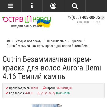
(050) 403-00-05
Пн.-Пт. 10:00 — 18:00
Уход за волосами
Окрашивание
Краска
Cutrin Безаммиачная крем-краска для волос Aurora Demi
Cutrin Безаммиачная крем-
краска для волос Aurora Demi
4.16 Темний камінь
Производитель:
Cutrin
Страна:
Финляндия
Код товара:
47863
0 отзывов