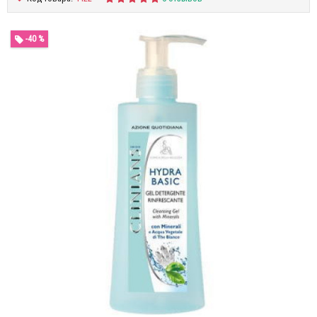
-40 %