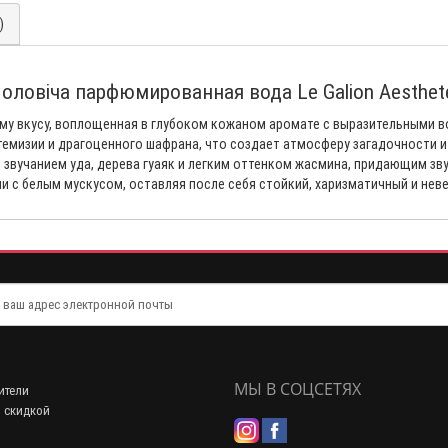
)
оловіча парфюмированная вода Le Galion Aesthe
му вкусу, воплощенная в глубоком кожаном аромате с выразительными 
емизии и драгоценного шафрана, что создает атмосферу загадочности 
 звучанием уда, дерева гуаяк и легким оттенком жасмина, придающим з
и с белым мускусом, оставляя после себя стойкий, харизматичный и нев
МЫ В СОЦСЕТЯХ
ители
 скидкой