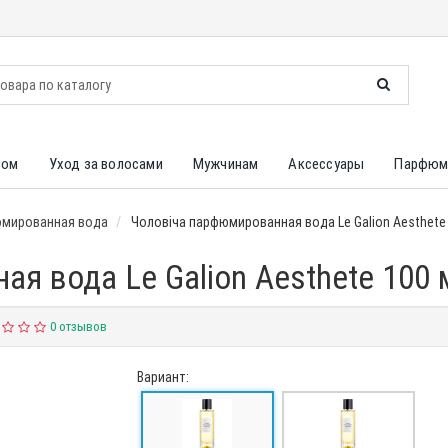
лом
Уход за волосами
Мужчинам
Аксессуары
Парфюм
мированная вода
Чоловіча парфюмированная вода Le Galion Aesthete
я вода Le Galion Aesthete 100 
0 отзывов
Вариант: