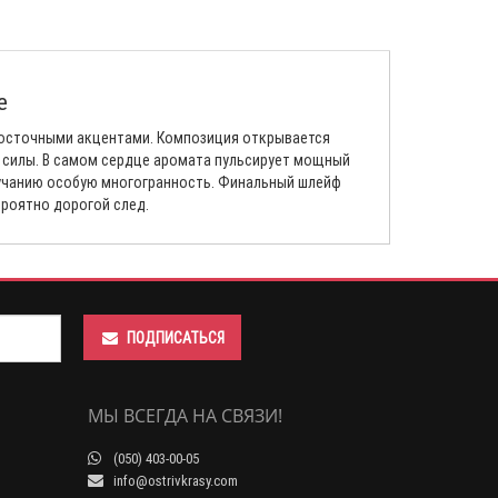
te
восточными акцентами. Композиция открывается
и силы. В самом сердце аромата пульсирует мощный
вучанию особую многогранность. Финальный шлейф
ероятно дорогой след.
ПОДПИСАТЬСЯ
МЫ ВСЕГДА НА СВЯЗИ!
(050) 403-00-05
info@ostrivkrasy.com