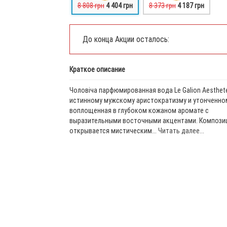
8 808 грн
4 404 грн
8 373 грн
4 187 грн
До конца Акции осталось:
Краткое описание
Чоловіча парфюмированная вода Le Galion Aesthet
истинному мужскому аристократизму и утонченном
воплощенная в глубоком кожаном аромате с
выразительными восточными акцентами. Компози
открывается мистическим...
Читать далее...