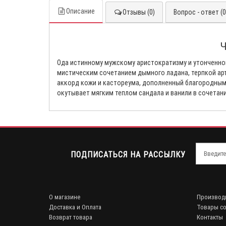
Описание
Отзывы (0)
Вопрос - ответ (0
Ч
Ода истинному мужскому аристократизму и утонченно
мистическим сочетанием дымного ладана, терпкой арт
аккорд кожи и кастореума, дополненный благородным
окутывает мягким теплом сандала и ванили в сочетани
ПОДПИСАТЬСЯ НА РАССЫЛКУ
О магазине
Производ
Доставка и Оплата
Товары со
Возврат товара
Контакты