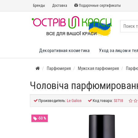
Бренды
Доставка
Подарочные сертификаты
Декоративная косметика
Уход за лицом и те
Парфюмерия
Мужская парфюмерия
Парфю
Чоловіча парфюмированна
Производитель:
Le Galion
Код товара:
53718
-50 %