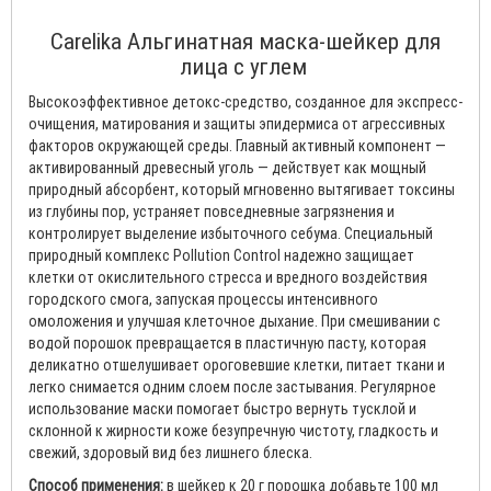
Carelika Альгинатная маска-шейкер для
лица с углем
Высокоэффективное детокс-средство, созданное для экспресс-
очищения, матирования и защиты эпидермиса от агрессивных
факторов окружающей среды. Главный активный компонент —
активированный древесный уголь — действует как мощный
природный абсорбент, который мгновенно вытягивает токсины
из глубины пор, устраняет повседневные загрязнения и
контролирует выделение избыточного себума. Специальный
природный комплекс Pollution Control надежно защищает
клетки от окислительного стресса и вредного воздействия
городского смога, запуская процессы интенсивного
омоложения и улучшая клеточное дыхание. При смешивании с
водой порошок превращается в пластичную пасту, которая
деликатно отшелушивает ороговевшие клетки, питает ткани и
легко снимается одним слоем после застывания. Регулярное
использование маски помогает быстро вернуть тусклой и
склонной к жирности коже безупречную чистоту, гладкость и
свежий, здоровый вид без лишнего блеска.
Способ применения:
в шейкер к 20 г порошка добавьте 100 мл