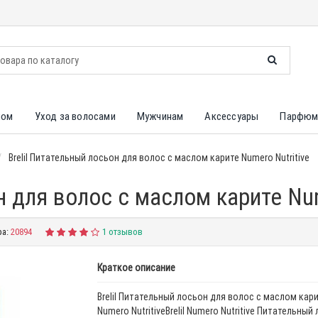
лом
Уход за волосами
Мужчинам
Аксессуары
Парфюм
Brelil Питательный лосьон для волос с маслом карите Numero Nutritive
н для волос с маслом карите Num
ра:
20894
1 отзывов
Краткое описание
Brelil Питательный лосьон для волос с маслом кар
Numero NutritiveBrelil Numero Nutritive Питательный