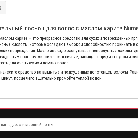
)
ательный лосьон для волос с маслом карите Numer
 с маслом карите — это прекрасное средство для сухих и поврежденных пр
ирные кислоты, которые обладают высокой способностью проникать в ст
ских повреждений. Масло авокадо распутывает непослушные локоны, дел
ежденным волосам живой блеск и сияние, насыщает пряди тонусом и сил
ать для очень сухих и ломких волос.
 нанесите средство на вымытые и подсушенные полотенцем волосы. Равн
 минут, после чего тщательно промойте теплой водой.